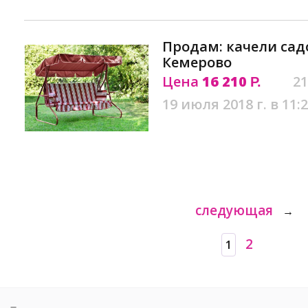
Продам: качели сад
Кемерово
Цена
16 210
21
Р.
19 июля 2018 г. в 11:
следующая
→
2
1