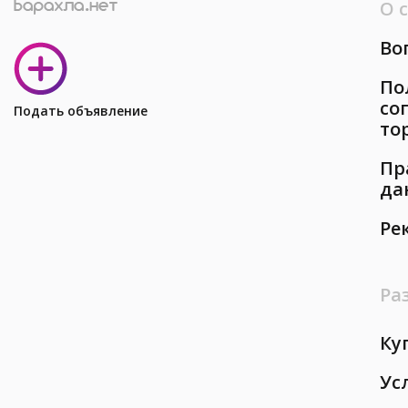
О 
Во
По
со
Подать объявление
то
Пр
да
Ре
Ра
Ку
Ус