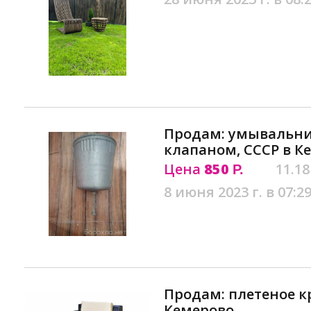
Продам: умывальн
клапаном, СССР в К
Цена
850
11.18
Р.
8 июня 2023 г. в 07:2
Продам: плетеное к
Кемерово