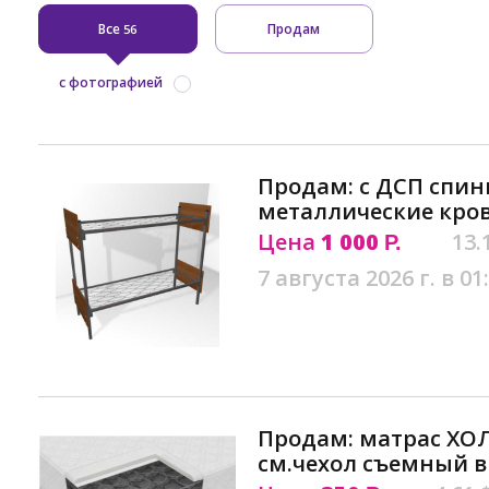
Все
Продам
56
с фотографией
Продам: с ДСП спи
металлические кров
Цена
1 000
13.
Р.
7 августа 2026 г. в 01
Продам: матрас ХО
см.чехол съемный в