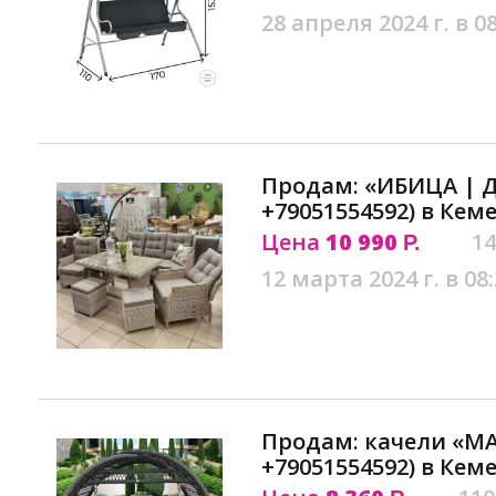
28 апреля 2024 г. в 0
Продам: «ИБИЦА | 
+79051554592) в Кем
Цена
10 990
14
Р.
12 марта 2024 г. в 08
Продам: качели «М
+79051554592) в Кем