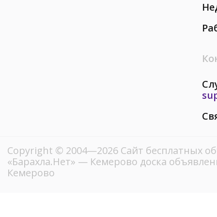
Не
Ра
Ко
Сл
su
Св
Copyright © 2004—2026
Сайт бесплатных о
«Барахла.Нет»
— Кемерово доска объявлени
Кемерово