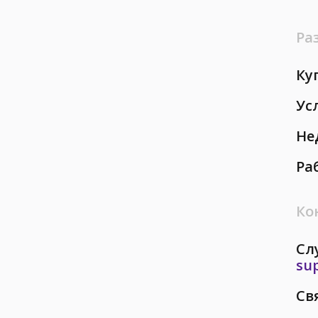
Ра
Ку
Ус
Не
Ра
Ко
Сл
su
Св