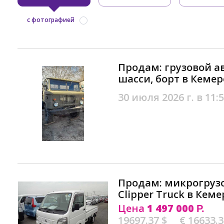
с фотографией
Продам: грузовой а
шасси, борт в Кеме
30 июля 2026 г. в 11:
Продам: микрогрузо
Clipper Truck в Кем
Цена
1 497 000
Р.
19697.37 $
€ 16633.