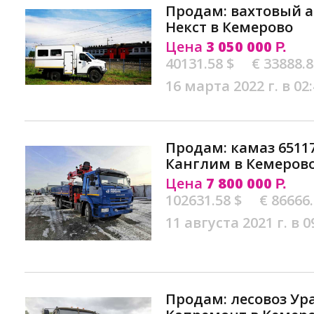
Продам: вахтовый а
Некст в Кемерово
Цена
3 050 000
Р.
40131.58 $
€ 33888.
16 марта 2022 г. в 02
Продам: камаз 6511
Канглим в Кемеров
Цена
7 800 000
Р.
102631.58 $
€ 86666
11 августа 2021 г. в 0
Продам: лесовоз Ура