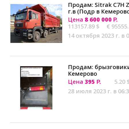
Продам: Sitrak C7H 
г.в (Подр в Кемеров
Цена
8 600 000
Р.
113157.89 $
€ 95555
14 октября 2023 г. в 
Продам: брызговик
Кемерово
Цена
395
5.20 
Р.
28 июля 2023 г. в 06: