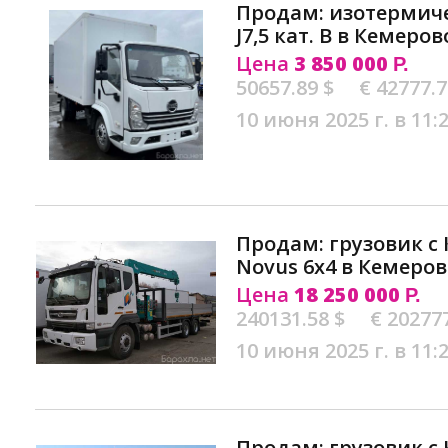
Продам: изотермич
J7,5 кат. В в Кемеров
Цена
3 850 000
Р.
50657.89 $
€ 42777.
10 июня 2025 г. в 11:
Продам: грузовик с
Novus 6х4 в Кемеров
Цена
18 250 000
Р.
240131.58 $
€ 20277
10 июня 2025 г. в 11:
Продам: грузовик с