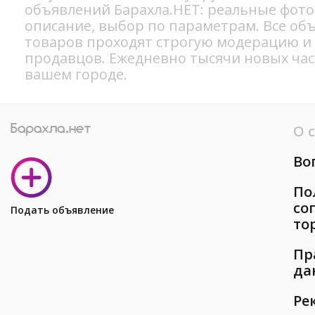
объявлений Барахла.НЕТ: реальные фото
описание, выбор по параметрам. Все об
товаров проходят строгую модерацию и
продавцов. Ежедневно тысячи новых ча
вашем городе.
О 
Во
По
со
Подать объявление
то
Пр
да
Ре