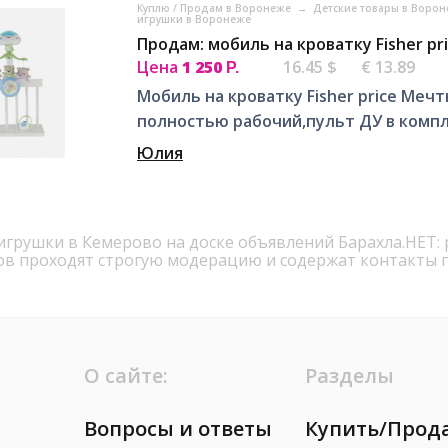
Куплю / Продам в Воронеже
→
Детские товары в Воро
игрушки в Воронеже
Продам: мобиль на кроватку Fisher pr
Цена
1 250
16.45 $
€ 13.89
Р.
Мобиль на кроватку Fisher price Мечт
полностью рабочий,пульт ДУ в компл
Юлия
игрушки в Кемерово на доске объявлений Барахла.НЕТ:
ов проходят строгую модерацию и содержат контакты 
О сайте:
Разделы
Вопросы и ответы
Купить/Прод