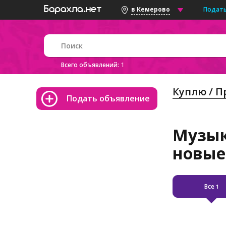
Подать
в Кемерово
Всего объявлений:
1
Куплю / 
Подать объявление
Музык
новые
Все
1