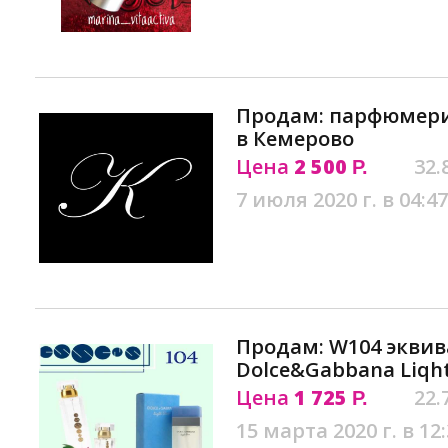
Продам: парфюмерия
в Кемерово
Цена
2 500
32.
Р.
7 июля 2020 г. в 04:47
Продам: W104 экви
Dolce&Gabbana Liqht
Цена
1 725
22.
Р.
15 марта 2020 г. в 12