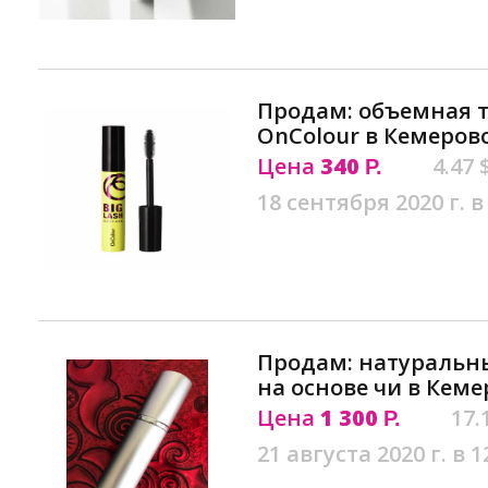
Продам: объемная 
OnColour в Кемеров
Цена
340
4.47 
Р.
18 сентября 2020 г. в
Продам: натуральн
на основе чи в Кеме
Цена
1 300
17.
Р.
21 августа 2020 г. в 1