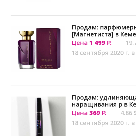
Продам: парфюмерн
[Магнетиста] в Кем
Цена
1 499
19.
Р.
18 сентября 2020 г. в
Продам: удлиняюща
наращивания р в К
Цена
369
4.86 
Р.
18 сентября 2020 г. в