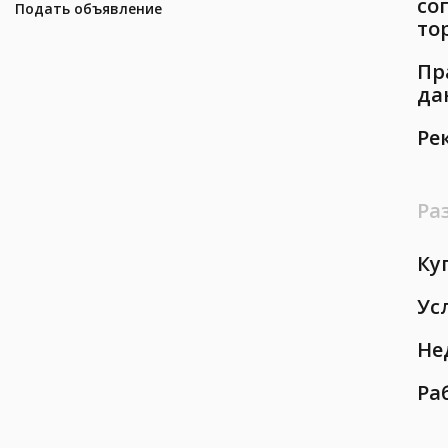
со
Подать объявление
то
Пр
да
Ре
Ра
Ку
Ус
Не
Ра