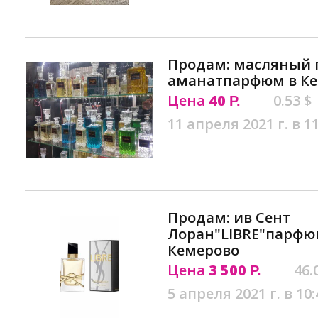
Продам: масляный 
аманатпарфюм в К
Цена
40
0.53 $
Р.
11 апреля 2021 г. в 1
Продам: ив Сент
Лоран"LIBRE"парфю
Кемерово
Цена
3 500
46.
Р.
5 апреля 2021 г. в 10: