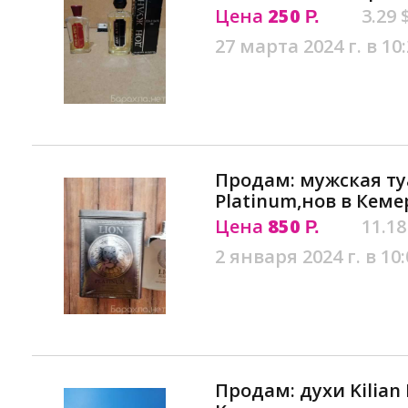
Цена
250
3.29 
Р.
27 марта 2024 г. в 10
Продам: мужская ту
Platinum,нов в Кеме
Цена
850
11.18
Р.
2 января 2024 г. в 10:
Продам: духи Kilian 