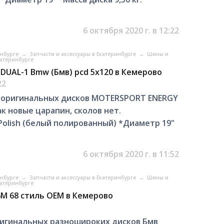
6 октября 2020 г. в 12:22
инбурге
→
Запчасти и аксессуары в Екатеринбурге
→
Шины и
катеринбурге
IDUAL-1 Bmw (Бмв) pcd 5x120 в Кемерово
22
 оригинальных дисков MOTERSPORT ENERGY
ак новые царапин, сколов нет.
Polish (белый полированный) *Диаметр 19"
6 октября 2020 г. в 11:52
инбурге
→
Запчасти и аксессуары в Екатеринбурге
→
Шины и
катеринбурге
M 68 стиль OEM в Кемерово
игинальных разношироких дисков Бмв