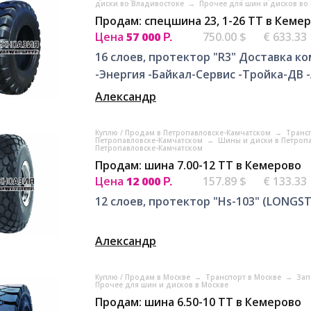
диски во Владивостоке
→
Прочее для шин и дисков во
Продам: спецшина 23, 1-26 TT в Кеме
Цена
57 000
750.00 $
€ 633.33
Р.
16 слоев, протектор "R3" Доставка к
-Энергия -Байкал-Сервис -Тройка-ДВ
Александр
Куплю / Продам в Петропавловске-Камчатском
→
Транс
Петропавловске-Камчатском
→
Шины и диски в Петроп
Петропавловске-Камчатском
Продам: шина 7.00-12 TT в Кемерово
Цена
12 000
157.89 $
€ 133.33
Р.
12 слоев, протектор "Hs-103" (LONGS
Александр
Куплю / Продам в Москве
→
Транспорт в Москве
→
Зап
Прочее для шин и дисков в Москве
Продам: шина 6.50-10 ТТ в Кемерово