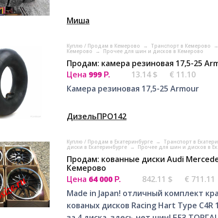
Миша
Куплю / Продам в Кемерово
→
Транспорт в Кемерово
Кемерово
→
Прочее для шин и дисков в Кемерово
Продам: камера резиновая 17,5-25 Ar
Цена
999
13.14 $
€ 11.10
Р.
Камера резиновая 17,5-25 Armour
ДизельПРО142
Куплю / Продам в Екатеринбурге
→
Транспорт в Екатер
диски в Екатеринбурге
→
Прочее для шин и дисков в Е
Продам: кованные диски Audi Mercedes
Кемерово
Цена
64 000
842.11 $
€ 711.11
Р.
Made in Japan! отличный комплект кр
кованых дисков Racing Hart Type C4R
за 4 диска, здесь нет шин! БЕЗ ТОРГА!