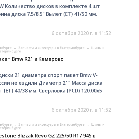
MW Количество дисков в комплекте 4 шт
ина диска 7.5/8.5" Вылет (ET) 41/50 мм.
6 октября 2020 г. в 11:52
инбурге
→
Запчасти и аксессуары в Екатеринбурге
→
Шины и
катеринбурге
акет Bmw R21 в Кемерово
иски 21 диаметра спорт пакет Bmw V-
оссии не ездили Диаметр 21" Масса диска
т (ET) 40/38 мм. Сверловка (PCD) 120.00x5
6 октября 2020 г. в 11:52
инбурге
→
Запчасти и аксессуары в Екатеринбурге
→
Шины и
катеринбурге
tone Blizzak Revo GZ 225/50 R17 94S в