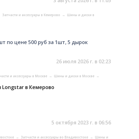
3 августа 2026 г. в 11:05
→
Запчасти и аксессуары в Кемерово
→
Шины и диски в
т по цене 500 руб за 1шт, 5 дырок
26 июля 2026 г. в 02:23
части и аксессуары в Москве
→
Шины и диски в Москве
→
я Longstar в Кемерово
5 октября 2023 г. в 06:56
ивостоке
→
Запчасти и аксессуары во Владивостоке
→
Шины и