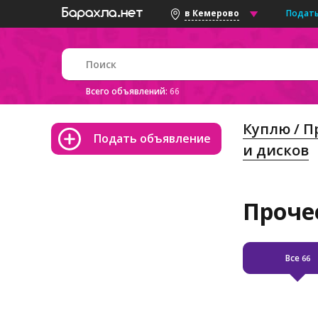
Подать
в Кемерово
Всего объявлений:
66
Куплю / 
Подать объявление
и дисков
Проче
Все
66