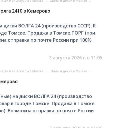
части и аксессуары в Москве
→
Шины и диски в Москве
→
Волга 2410 в Кемерово
а диски ВОЛГА 24 (производство СССР), R-
оде Томске. Продажа в Томске.ТОРГ (при
жна отправка по почте России при 100%
3 августа 2026 г. в 11:05
части и аксессуары в Москве
→
Шины и диски в Москве
→
емерово
ные) на диски ВОЛГА 24 (производство
овар в городе Томске. Продажа в Томске.
в). Возможна отправка по почте России