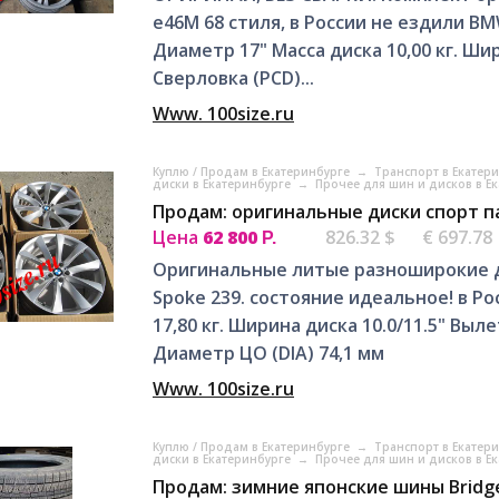
е46М 68 стиля, в России не ездили B
Диаметр 17" Масса диска 10,00 кг. Шир
Сверловка (PCD)...
Www. 100size.ru
Куплю / Продам в Екатеринбурге
→
Транспорт в Екатер
диски в Екатеринбурге
→
Прочее для шин и дисков в Е
Продам: оригинальные диски спорт п
Цена
62 800
826.32 $
€ 697.78
Р.
Оригинальные литые разноширокие д
Spoke 239. состояние идеальное! в Р
17,80 кг. Ширина диска 10.0/11.5" Выле
Диаметр ЦО (DIA) 74,1 мм
Www. 100size.ru
Куплю / Продам в Екатеринбурге
→
Транспорт в Екатер
диски в Екатеринбурге
→
Прочее для шин и дисков в Е
Продам: зимние японские шины Bridges