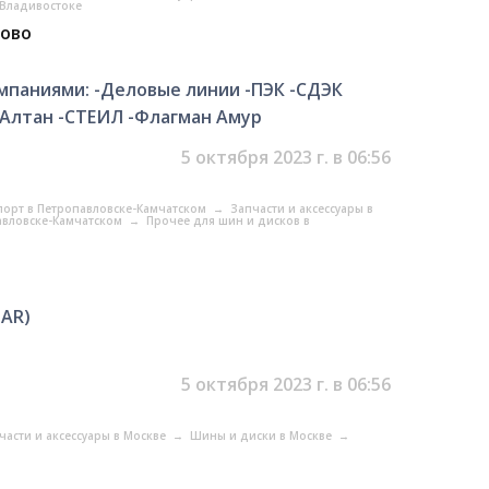
 Владивостоке
рово
омпаниями: -Деловые линии -ПЭК -СДЭК
 -Алтан -СТЕИЛ -Флагман Амур
5 октября 2023 г. в 06:56
порт в Петропавловске-Камчатском
→
Запчасти и аксессуары в
авловске-Камчатском
→
Прочее для шин и дисков в
TAR)
5 октября 2023 г. в 06:56
части и аксессуары в Москве
→
Шины и диски в Москве
→