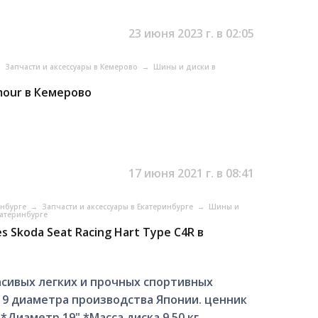
23 июня 2023 г. в 02:05
→
Запчасти и аксессуары в Кемерово
→
Шины и диски в
mour в Кемерово
17 июня 2021 г. в 08:41
инбурге
→
Запчасти и аксессуары в Екатеринбурге
→
Шины и
катеринбурге
 Skoda Seat Racing Hart Type C4R в
асивых легких и прочных спортивных
 19 диаметра производства Японии. ценник
 *Диаметр 19" *Масса диска 9,50 кг.