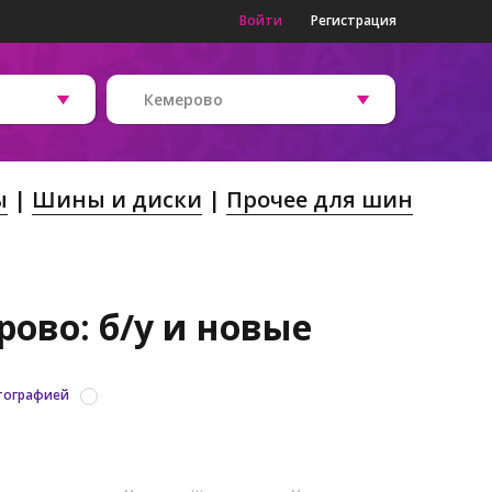
Войти
Регистрация
Кемерово
ы
Шины и диски
Прочее для шин
ово: б/у и новые
тографией