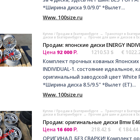
*Ширина диска 9.0/9.0" *Вылет...
Www. 100size.ru
Куплю / Продам в Екатеринбурге
→
Транспорт в Екатер
диски в Екатеринбурге
→
Прочее для шин и дисков в Е
Продам: японские диски ENERGY INDIV
Цена
92 000
1210.53 $
€ 1022.
Р.
Комплект прочных кованых Японских
INDIVIDUAL-1. состояние идеальное, к
оригинальный заводской цвет White 
*Ширина диска 8.5/9.5" *Вылет (ET)...
Www. 100size.ru
Куплю / Продам в Екатеринбурге
→
Транспорт в Екатер
диски в Екатеринбурге
→
Прочее для шин и дисков в Е
Продам: оригинальные диски Bmw E46
Цена
16 600
218.42 $
€ 184.44
Р.
ОРИГИНАЛ, БЕЗ СВАРКИ! Комплект ор