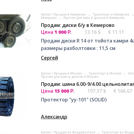
Куплю / Продам в Кемерово
→
Транспорт в Кемерово
Кемерово
→
Прочее для шин и дисков в Кемерово
Продам: диски б/у в Кемерово
Цена
1 000
13.16 $
€ 11.11
Р.
Продам диски R 14 от тойота камри 4ш
размеры разболтовки : 11,5 см
Сергей
Куплю / Продам в Москве
→
Транспорт в Москве
→
Зап
Прочее для шин и дисков в Москве
Продам: шина 6.00-9/4.00 цельнолита
Цена
15 000
197.37 $
€ 166.67
Р.
Протектор "yy-101" (SOLID)
Александр
Куплю / Продам во Владивостоке
→
Транспорт во Влад