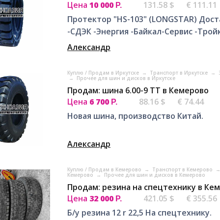
Цена
10 000
131.58 $
€ 111.11
Р.
Протектор "HS-103" (LONGSTAR) Дост
-СДЭК -Энергия -Байкал-Сервис -Трой
Александр
Куплю / Продам в Иркутске
→
Транспорт в Иркутске
→
→
Прочее для шин и дисков в Иркутске
Продам: шина 6.00-9 ТТ в Кемерово
Цена
6 700
88.16 $
€ 74.44
Р.
Новая шина, производство Китай.
Александр
Куплю / Продам в Кемерово
→
Транспорт в Кемерово
Кемерово
→
Прочее для шин и дисков в Кемерово
Продам: резина на спецтехнику в Ке
Цена
32 000
421.05 $
€ 355.56
Р.
Б/у резина 12 r 22,5 На спецтехнику.