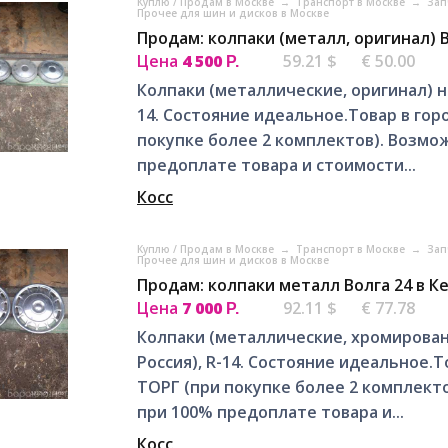
Куплю / Продам в Москве
→
Транспорт в Москве
→
Зап
Прочее для шин и дисков в Москве
Продам: колпаки (металл, оригинал) 
Цена
4 500
59.21 $
€ 50.00
Р.
Колпаки (металлические, оригинал) н
14. Состояние идеальное.Товар в гор
покупке более 2 комплектов). Возмо
предоплате товара и стоимости...
Косс
Куплю / Продам в Москве
→
Транспорт в Москве
→
Зап
Прочее для шин и дисков в Москве
Продам: колпаки металл Волга 24 в К
Цена
7 000
92.11 $
€ 77.78
Р.
Колпаки (металлические, хромирован
Россия), R-14. Состояние идеальное.Т
ТОРГ (при покупке более 2 комплекто
при 100% предоплате товара и...
Косс