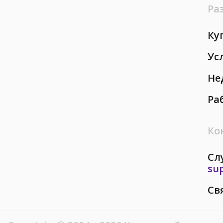
Ра
Ку
Ус
Не
Ра
Ко
Сл
su
Св