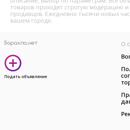
описание, выбор по параметрам. Все об
товаров проходят строгую модерацию и
продавцов. Ежедневно тысячи новых ча
вашем городе.
О 
Во
По
со
Подать объявление
то
Пр
да
Ре