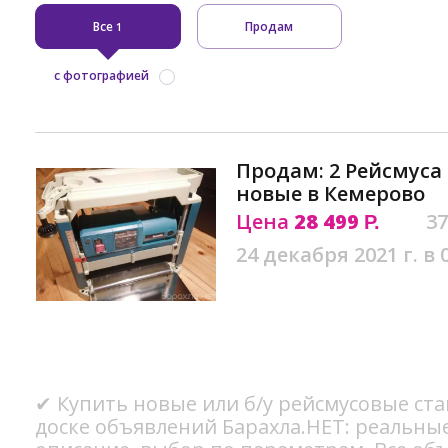
Все
Продам
1
с фотографией
Продам: 2 Рейсмуса 
новые в Кемерово
Цена
28 499
37
Р.
24 декабря 2021 г. в 
✔ Купить новые или б/у рейсмусовые ста
доске объявлений Барахла.НЕТ: реальны