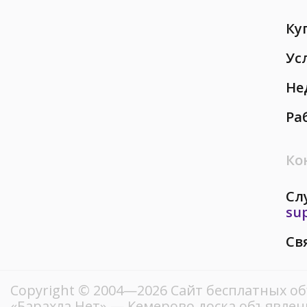
Ку
Ус
Не
Ра
Ко
Сл
su
Св
Copyright © 2004—2026
Сайт бесплатных о
«Барахла.Нет»
— Кемерово доска объявлени