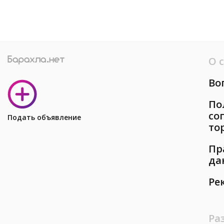
О 
Во
По
со
Подать объявление
то
Пр
да
Ре
Ра